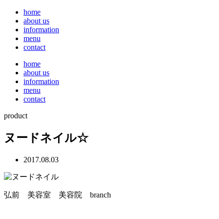
home
about us
information
menu
contact
home
about us
information
menu
contact
product
ヌードネイル☆
2017.08.03
弘前 美容室 美容院 branch