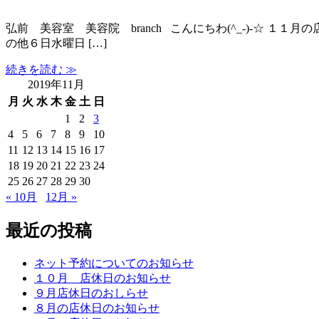
弘前 美容室 美容院 branch こんにちわ(^_-)-☆ 
の他６日水曜日 […]
続きを読む ≫
2019年11月
月
火
水
木
金
土
日
1
2
3
4
5
6
7
8
9
10
11
12
13
14
15
16
17
18
19
20
21
22
23
24
25
26
27
28
29
30
« 10月
12月 »
最近の投稿
ネット予約についてのお知らせ
１０月 店休日のお知らせ
９月店休日のおしらせ
８月の店休日のお知らせ