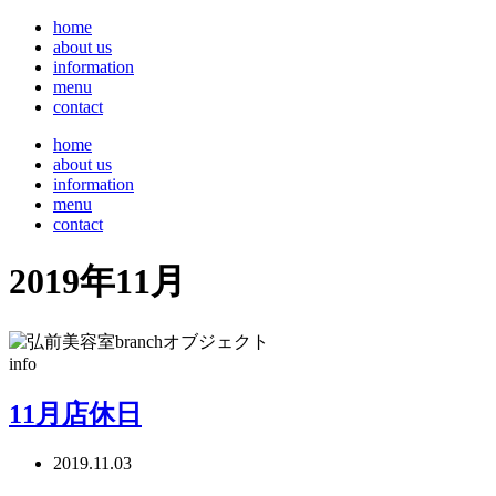
home
about us
information
menu
contact
home
about us
information
menu
contact
2019年11月
info
11月店休日
2019.11.03